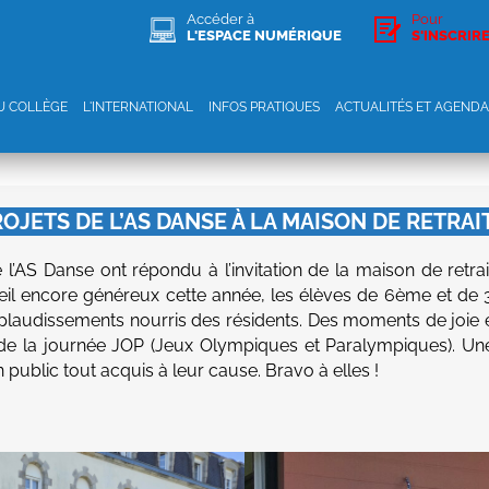
Accéder à
Pour
L'ESPACE NUMÉRIQUE
S'INSCRIR
AU COLLÈGE
L'INTERNATIONAL
INFOS PRATIQUES
ACTUALITÉS ET AGENDA
OJETS DE L’AS DANSE À LA MAISON DE RETRAI
l’AS Danse ont répondu à l’invitation de la maison de retrai
leil encore généreux cette année, les élèves de 6ème et de
 applaudissements nourris des résidents. Des moments de joie
 de la journée JOP (Jeux Olympiques et Paralympiques). Un
n public tout acquis à leur cause. Bravo à elles !