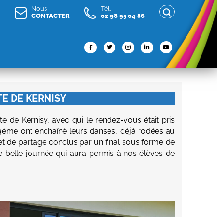
Nous
Tél.
E
CONTACTER
02 98 95 04 86
TE DE KERNISY
te de Kernisy, avec qui le rendez-vous était pris
 3ème ont enchaîné leurs danses, déjà rodées au
 et de partage conclus par un final sous forme de
e belle journée qui aura permis à nos élèves de