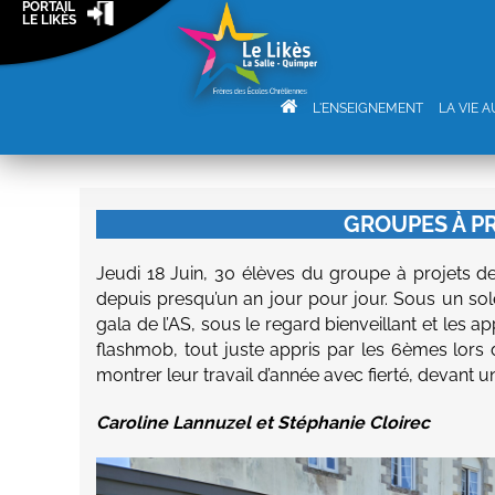
PORTAIL
LE LIKÈS
L'ENSEIGNEMENT
LA VIE 
GROUPES À PR
Jeudi 18 Juin, 30 élèves du groupe à projets de 
depuis presqu’un an jour pour jour. Sous un so
gala de l’AS, sous le regard bienveillant et les
flashmob, tout juste appris par les 6èmes lors
montrer leur travail d’année avec fierté, devant u
Caroline Lannuzel et Stéphanie Cloirec