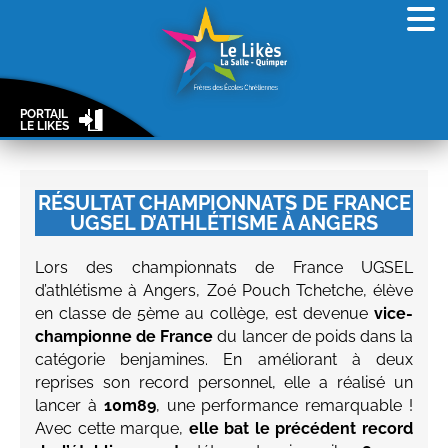
PORTAIL
LE LIKÈS
RÉSULTAT CHAMPIONNATS DE FRANCE
UGSEL D’ATHLÉTISME À ANGERS
Lors des championnats de France UGSEL
d’athlétisme à Angers, Zoé Pouch Tchetche, élève
en classe de 5ème au collège, est devenue
vice-
championne de France
du lancer de poids dans la
catégorie benjamines. En améliorant à deux
reprises son record personnel, elle a réalisé un
lancer à
10m89
, une performance remarquable !
Avec cette marque,
elle bat le précédent record