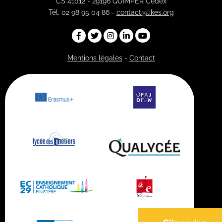
CS 41012 - 29196 QUIMPER Cedex
Tél. 02 98 95 04 86 -
contact@likes.org
Mentions légales
-
Contact