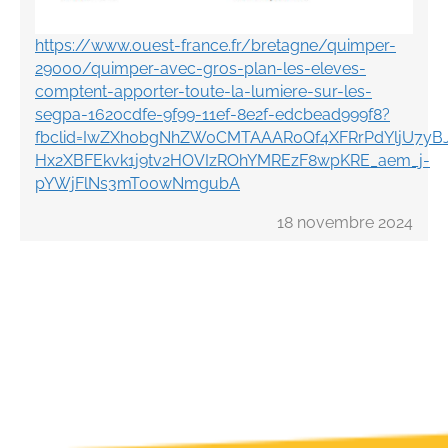
https://www.ouest-france.fr/bretagne/quimper-
29000/quimper-avec-gros-plan-les-eleves-
comptent-apporter-toute-la-lumiere-sur-les-
segpa-1620cdfe-9f99-11ef-8e2f-edcbead999f8?
fbclid=IwZXh0bgNhZW0CMTAAAR0Qf4XFRrPdYljU7yBJ
Hx2XBFEkvk1j9tv2HOVIzROhYMREzF8wpKRE_aem_j-
pYWjFlNs3mT00wNmgubA
18 novembre 2024